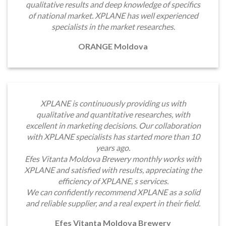
lts and deep knowledge of specifics
company with 
rket. XPLANE has well experienced
make XPLANE o
sts in the market researches.
We have no 
ORANGE Moldova
capabilities 
marketing and
ontinuously providing us with
nd quantitative researches, with
keting decisions. Our collaboration
cialists has started more than 10
We commission
years ago.
from our cli
ldova Brewery monthly works with
quantitative pie
fied with results, appreciating the
consisted of 15
ency of XPLANE, s services.
per three di
completed in J
ntly recommend XPLANE as a solid
yet to commen
lier, and a real expert in their field.
will be 
We would re
itanta Moldova Brewery