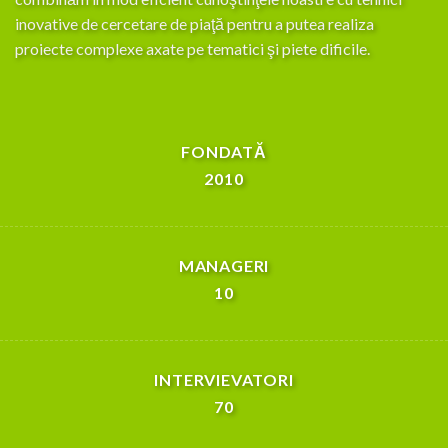
Inţelegerea în profunzime a consumătorului local, a
specificului şi dinamicii pietelor locale ne permite să
combinăm in mod eficient cunoştinţele noastre cu tehnici
inovative de cercetare de piaţă pentru a putea realiza
proiecte complexe axate pe tematici şi piete dificile.
FONDATĂ
2010
MANAGERI
10