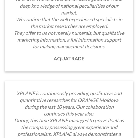
GfK Ukraine 
 of national peculiarities of our
Moldova on qu
market.
the well experienced specialists in
XPLANE used all
et researches are employed.
GfK Ukraine suc
not merely numerals, but qualitative
by handling hig
mation, a full information support
conducting) fo
ing management decisions.
highly satis
We consider 
AQUATRADE
partner in M
recom
nuously providing qualitative and
 researches for ORANGE Moldova
ast 10 years. Our collaboration
Our company has
ntinues this year also.
 XPLANE managed to prove itself as
We consider XP
possessing great experience and
m. XPLANE always demonstrates a
MASMI apprec