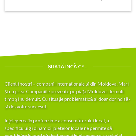
ȘI IATĂ INCĂ CE ...
Clienții noștri – companii internaționale și din Moldova. Mari
și nu prea. Companiile prezente pe piața Moldovei de mult
timp și nu demult. Cu situație problematică și doar dorind să-
și dezvolte succesul.