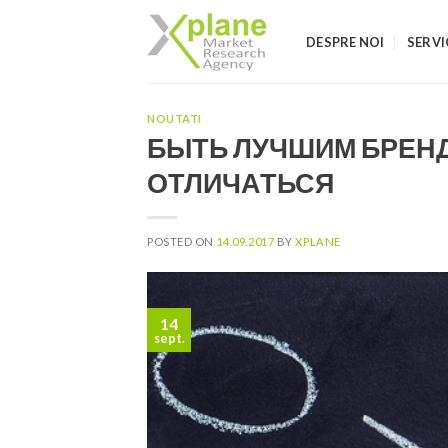
Skip
to
DESPRE NOI
SERVI
content
NOUTATI
БЫТЬ ЛУЧШИМ БРЕНД
ОТЛИЧАТЬСЯ
POSTED ON
14.09.2017
BY
XPLANE
14
sept.